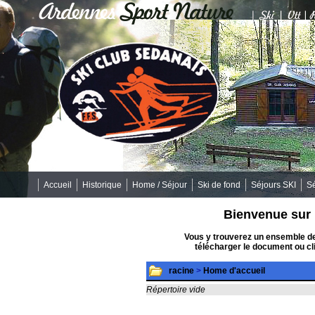
Accueil
Historique
Home / Séjour
Ski de fond
Séjours SKI
S
Bienvenue sur 
Vous y trouverez un ensemble de
télécharger le document ou cli
racine
>
Home d'accueil
Répertoire vide